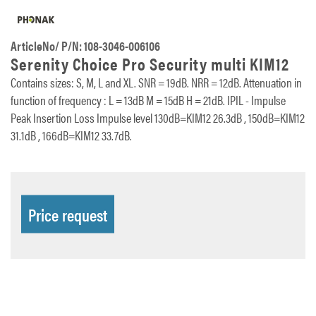
ArticleNo/ P/N: 108-3046-006106
Serenity Choice Pro Security multi KIM12
Contains sizes: S, M, L and XL. SNR = 19dB. NRR = 12dB. Attenuation in
function of frequency : L = 13dB M = 15dB H = 21dB. IPIL - Impulse
Peak Insertion Loss Impulse level 130dB=KIM12 26.3dB , 150dB=KIM12
31.1dB , 166dB=KIM12 33.7dB.
Price request