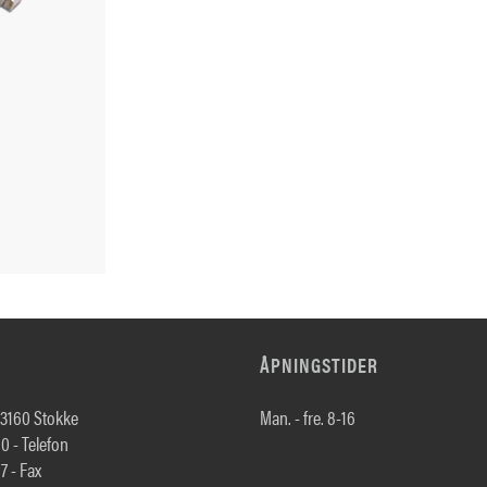
ÅPNINGSTIDER
 3160 Stokke
Man. - fre. 8-16
0 - Telefon
7 - Fax