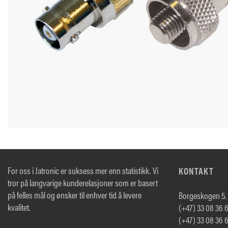
For oss i Jatronic er suksess mer enn statistikk. Vi
KONTAKT
tror på langvarige kunderelasjoner som er basert
på felles mål og ønsker til enhver tid å levere
Borgeskogen 5.
kvalitet.
(+47) 33 08 36 6
(+47) 33 08 36 6