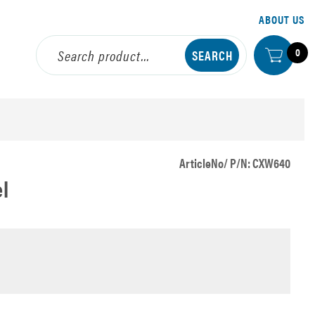
ABOUT US
0
ArticleNo/ P/N: CXW640
l