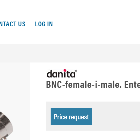
NTACT US
LOG IN
BNC-female-i-male. Ente
Price request