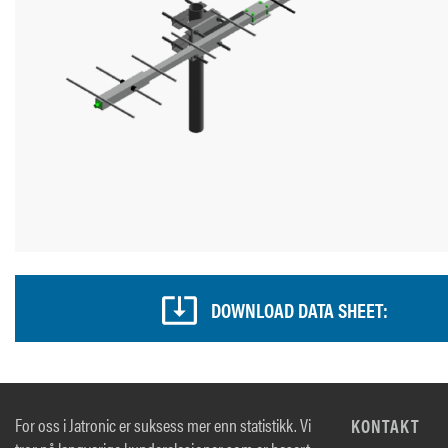
DOWNLOAD DATA SHEET:
For oss i Jatronic er suksess mer enn statistikk. Vi
KONTAKT