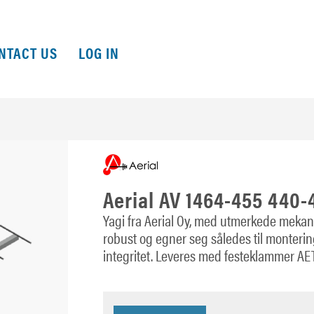
NTACT US
LOG IN
Aerial AV 1464-455 440
Yagi fra Aerial Oy, med utmerkede mekan
robust og egner seg således til monterin
integritet. Leveres med festeklammer AET