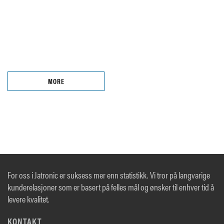
MORE
For oss i Jatronic er suksess mer enn statistikk. Vi tror på langvarige
kunderelasjoner som er basert på felles mål og ønsker til enhver tid å
levere kvalitet.
KONTAKT